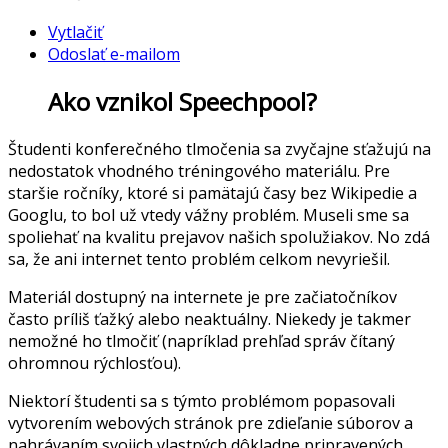
Vytlačiť
Odoslať e-mailom
Ako vznikol Speechpool?
Študenti konferečného tlmočenia sa zvyčajne sťažujú na
nedostatok vhodného tréningového materiálu. Pre
staršie ročníky, ktoré si pamätajú časy bez Wikipedie a
Googlu, to bol už vtedy vážny problém. Museli sme sa
spoliehať na kvalitu prejavov našich spolužiakov. No zdá
sa, že ani internet tento problém celkom nevyriešil.
Materiál dostupný na internete je pre začiatočníkov
často príliš ťažký alebo neaktuálny. Niekedy je takmer
nemožné ho tlmočiť (napríklad prehľad správ čítaný
ohromnou rýchlosťou).
Niektorí študenti sa s týmto problémom popasovali
vytvorením webových stránok pre zdieľanie súborov a
nahrávaním svojich vlastných dôkladne pripravených