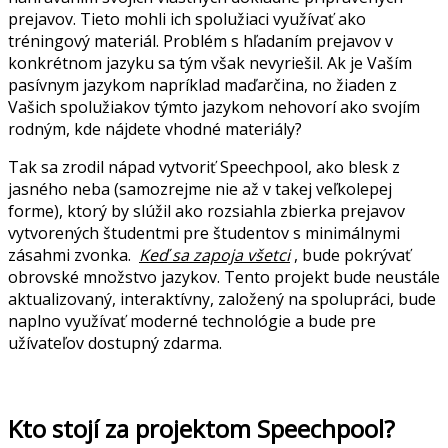
prejavov. Tieto mohli ich spolužiaci využívať ako
tréningový materiál. Problém s hľadaním prejavov v
konkrétnom jazyku sa tým však nevyriešil. Ak je Vaším
pasívnym jazykom napríklad maďarčina, no žiaden z
Vašich spolužiakov týmto jazykom nehovorí ako svojím
rodným, kde nájdete vhodné materiály?
Tak sa zrodil nápad vytvoriť Speechpool, ako blesk z
jasného neba (samozrejme nie až v takej veľkolepej
forme), ktorý by slúžil ako rozsiahla zbierka prejavov
vytvorených študentmi pre študentov s minimálnymi
zásahmi zvonka.
Keď sa zapoja všetci
, bude pokrývať
obrovské množstvo jazykov. Tento projekt bude neustále
aktualizovaný, interaktívny, založený na spolupráci, bude
naplno využívať moderné technológie a bude pre
užívateľov dostupný zdarma.
Kto stojí za projektom Speechpool?